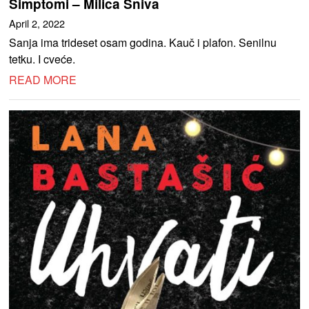
Simptomi – Milica Sniva
April 2, 2022
Sanja ima trideset osam godina. Kauč i plafon. Senilnu
tetku. I cveće.
READ MORE