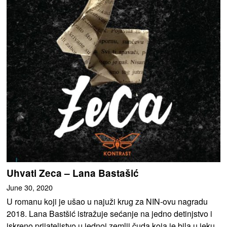
Uhvati Zeca – Lana Bastašić
June 30, 2020
U romanu koji je ušao u najuži krug za NIN-ovu nagradu
2018. Lana Bastšić istražuje sećanje na jedno detinjstvo i
iskreno prijateljstvo u jednoj zemlji čuda koja je bila u jeku